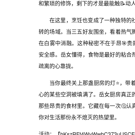
和繁琐的修饰，剩下的才是最能触📝动
在这里，烹饪也变成了一种独特的
转的场域。当三五好友围坐，看着热气
在白雾中消融。这种秘密不在于昂🎯贵
安全感。岳女懂得，食物是最好的粘合
疏离的心靠拢。
当你最终关上那盏厨房的灯⭐，带着
心的某些空洞被填满了。岳女厨房真正
那些昂贵的食材里。它藏在每一次🤔认
你对生活那份永不熄灭的热望里。
活动：【
hKszRFt4WyWwhC373uUSCF