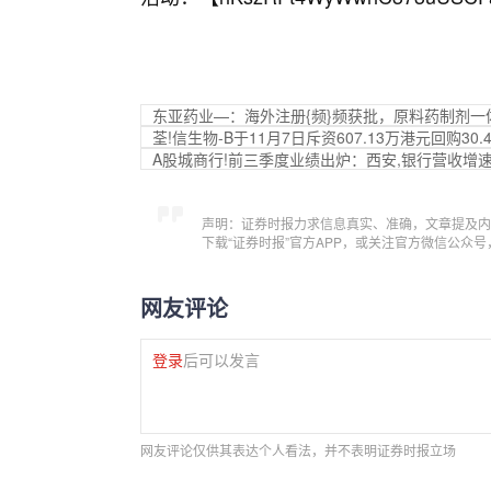
东亚药业—：海外注册{频}频获批，原料药制剂一
荃!信生物-B于11月7日斥资607.13万港元回购30.
A股城商行!前三季度业绩出炉：西安,银行营收增
声明：证券时报力求信息真实、准确，文章提及内
下载“证券时报”官方APP，或关注官方微信公众
网友评论
登录
后可以发言
网友评论仅供其表达个人看法，并不表明证券时报立场