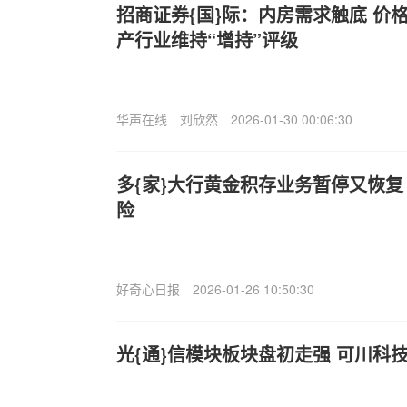
招商证券{国}际：内房需求触底 价
产行业维持“增持”评级
华声在线
刘欣然
2026-01-30 00:06:30
多{家}大行黄金积存业务暂停又恢复
险
好奇心日报
2026-01-26 10:50:30
光{通}信模块板块盘初走强 可川科技涨