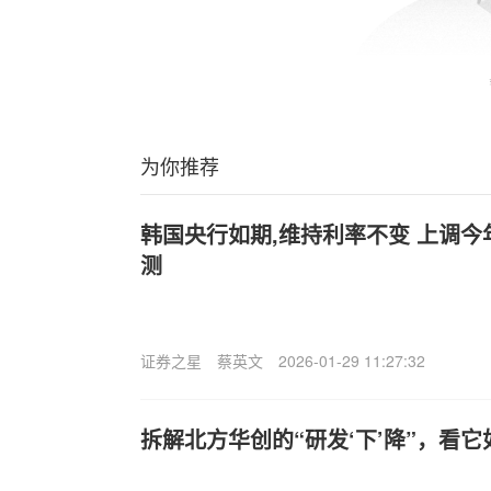
为你推荐
韩国央行如期,维持利率不变 上调
测
证券之星
蔡英文
2026-01-29 11:27:32
拆解北方华创的“研发‘下’降”，看它