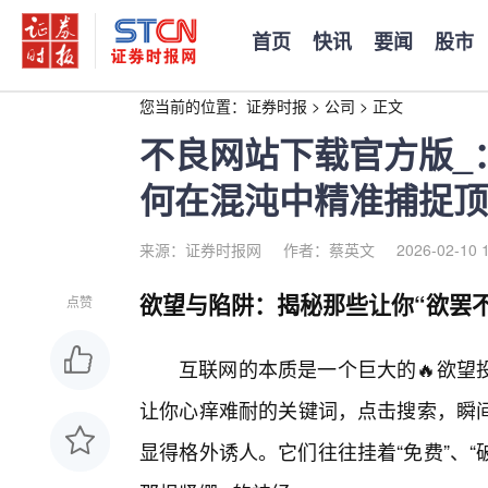
首页
快讯
要闻
股市
您当前的位置：
证券时报
>
公司
>
正文
不良网站下载官方版_
何在混沌中精准捕捉顶
来源：证券时报网
作者：蔡英文
2026-02-10 
欲望与陷阱：揭秘那些让你“欲罢
点赞
互联网的本质是一个巨大的🔥欲望
让你心痒难耐的关键词，点击搜索，瞬
显得格外诱人。它们往往挂着“免费”、“