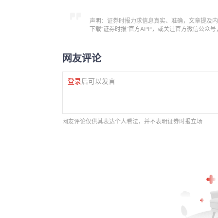
声明：证券时报力求信息真实、准确，文章提及内
下载“证券时报”官方APP，或关注官方微信公众
网友评论
登录
后可以发言
网友评论仅供其表达个人看法，并不表明证券时报立场