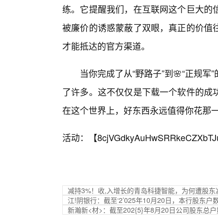
练。它提醒我们，在互联网这个巨大的
被廉价的诱惑蒙蔽了双眼，真正的价值
才能抵达的官方渠道。
当你完成了从“野路子”到🌸“正规
了许多。这不仅仅是下载一个软件的成
在这个世界上，好东西永远值得你花那
活动：【
8cjVGdkyAuHwSRRkeCZXbTJ
减持3%！收,入增长的青岛科捷智能，为何遭股东
江!阴银行：截至‘2’025年10月20日，本行股东户数
新瀚新<材>：截至202{5}年8月20日公司股东总户