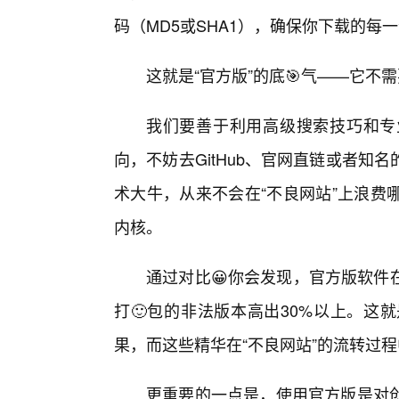
码（MD5或SHA1），确保你下载的
这就是“官方版”的底🎯气——它不
我们要善于利用高级搜索技巧和专
向，不妨去GitHub、官网直链或者
术大牛，从来不会在“不良网站”上浪费
内核。
通过对比😀你会发现，官方版软件
打🙂包的非法版本高出30%以上。这
果，而这些精华在“不良网站”的流转过
更重要的一点是，使用官方版是对创