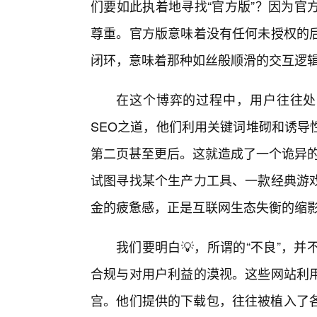
们要如此执着地寻找“官方版”？因为官
尊重。官方版意味着没有任何未授权的
闭环，意味着那种如丝般顺滑的交互逻辑
在这个博弈的过程中，用户往往处
SEO之道，他们利用关键词堆砌和诱导
第二页甚至更后。这就造成了一个诡异的
试图寻找某个生产力工具、一款经典游
金的疲惫感，正是互联网生态失衡的缩
我们要明白💡，所谓的“不良”，
合规与对用户利益的漠视。这些网站利
宫。他们提供的下载包，往往被植入了各