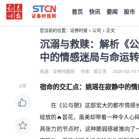
首页
快讯
要闻
股市
您当前的位置：
证券时报
>
公司
>
正文
沉溺与救赎：解析《公与
中的情感迷局与命运转
来源：证券时报网
作者：郭正亮
2026-02-10 
宿命的交汇点：姚瑶在寂静中的情
点赞
在《公与憩》这部宏大的都市情感
绽放的🔥昙花，虽美却带着一种令人心碎
具张力的节点时，这种脆弱感被推向了